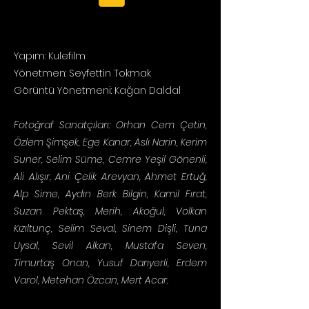
Yapım: Kulefilm
Yönetmen: Seyfettin Tokmak
Görüntü Yönetmeni: Kağan Daldal
Fotoğraf Sanatçıları: Orhan Cem Çetin,
Özlem Şimşek, Ege Kanar, Aslı Narin, Kerim
Suner, Selim Süme, Cemre Yeşil Gönenli,
Ali Alışır, Ani Çelik Arevyan, Ahmet Ertuğ,
Alp Sime, Aydın Berk Bilgin, Kamil Fırat,
Suzan Pektaş, Merih, Akoğul, Volkan
Kızıltunç, Selim Seval, Sinem Dişli, Tuna
Uysal, Sevil Alkan, Mustafa Seven,
Timurtaş Onan, Yusuf Darıyerli, Erdem
Varol, Metehan Özcan, Mert Acar.