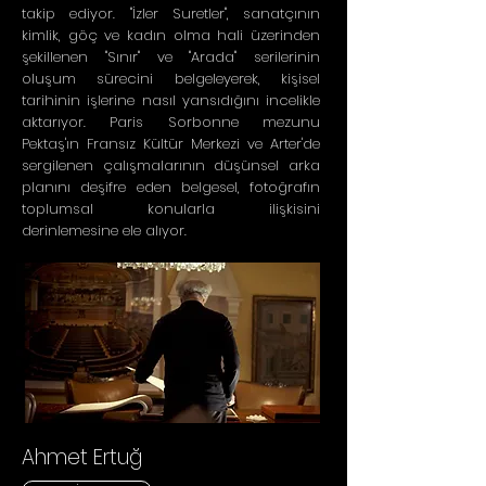
takip ediyor. "İzler Suretler", sanatçının
kimlik, göç ve kadın olma hali üzerinden
şekillenen "Sınır" ve "Arada" serilerinin
oluşum sürecini belgeleyerek, kişisel
tarihinin işlerine nasıl yansıdığını incelikle
aktarıyor. Paris Sorbonne mezunu
Pektaş'ın Fransız Kültür Merkezi ve Arter'de
sergilenen çalışmalarının düşünsel arka
planını deşifre eden belgesel, fotoğrafın
toplumsal konularla ilişkisini
derinlemesine ele alıyor.
Ahmet Ertuğ