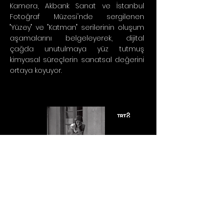
Kamera, Akbank Sanat ve İstanbul
Fotoğraf Müzesi'nde sergilenen
"Yüzey" ve "Katman" serilerinin oluşum
aşamalarını belgeleyerek, dijital
çağda unutulmaya yüz tutmuş
kimyasal süreçlerin sanatsal değerini
ortaya koyuyor.
Alp Sime
İzle