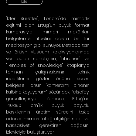
İzle
"İzler Suretler", Londra'da mimarlık
eğitimi alan Ertuğ'un büyük format
kamerasıyla mimari mekânları
belgeleme ritüelini adeta bir tür
meditasyon gibi sunuyor. Metropolitan
ve British Museum koleksiyonlarında
yer bulan sanatçının, "Libraries" ve
"Temples of Knowledge" kitaplarıyla
tanınan çalışmalarının teknik
inceliklerini gözler önüne seren
belgesel, onun "kameramı binanın
kalbine koyuyorum" sözündeki felsefeyi
görselleştiriyor. Kamera, Ertuğ'un
140x180 cm'lik büyük boyutlu
baskılarının üretim sürecini takip
ederek, mimari fotoğrafçılığın sabır ve
hassasiyet gerektiren doğasını
izleyiciyle buluşturuyor.