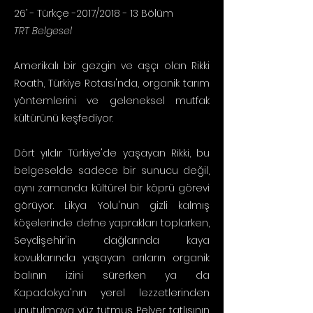
26
’ - Türkçe -2017/2018 - 13 Bölüm
TRT Belgesel
Amerikalı bir gezgin ve aşçı olan Rikki
Roath, Türkiye Rotası'nda, organik tarım
yöntemlerini ve geleneksel mutfak
kültürünü keşfediyor.
Dört yıldır Türkiye'de yaşayan Rikki, bu
belgeselde sadece bir sunucu değil,
aynı zamanda kültürel bir köprü görevi
görüyor. Likya Yolu'nun gizli kalmış
köşelerinde defne yaprakları toplarken,
Seydişehir'in dağlarında kaya
kovuklarında yaşayan arıların organik
balının izini sürerken ya da
Kapadokya'nın yerel lezzetlerinden
unutulmaya yüz tutmuş Pelver tatlısının