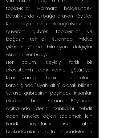
yükseklikteki ağaçlara tırmanan Ege'li
toplayıcılar, Marmara bölgesindeki
bataklıklarda kurbağa arayan köylüler,
Kapadokya'nın volkanik coğrafyasındaki
güvercin gübresi toplayıcılar ve
boğazın tehlikeli sularında midye
çıkaran yüzme bilmeyen dalgıçlar
ekranda yer buluyor.
Her bölüm, izleyiciyi farklı bir
ekosistemin derinliklerine götürüyor:
Kimi zaman bakir mağaraların
karanlığında "siyah altın" olarak bilinen
yarasa gübresinin peşindeki insanları
izlerken, kimi zaman Büyükada
açıklarında deniz canlılarını tehdit
eden hayalet ağları toplamak için
kendi hayatlarını riske atan
balıkadamların zorlu mücadelesine