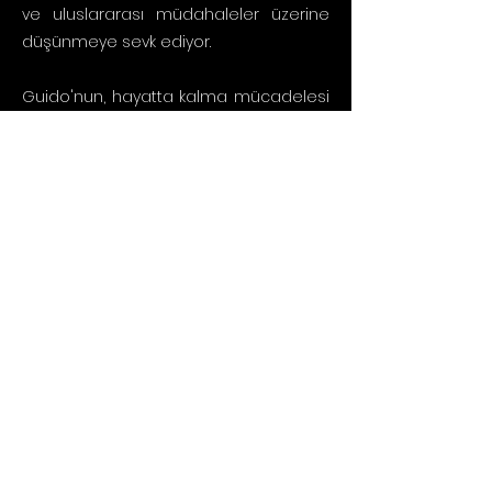
ve uluslararası müdahaleler üzerine
düşünmeye sevk ediyor.
Guido'nun, hayatta kalma mücadelesi
veren insanların umutlarını ve
direnişlerini yakalayan fotoğrafları, Haiti
halkının trajedisini ve onurunu aynı
karede buluşturuyor. Belgesel, bir
yandan yıkımın boyutunu belgelerken,
bir yandan da küresel sorumluluğu ve
dayanışmanın önemini vurguluyor.
Daha Fazlası