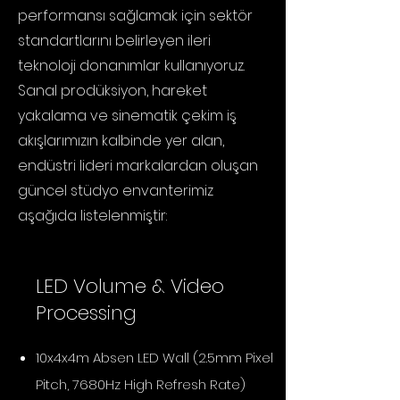
performansı sağlamak için sektör
standartlarını belirleyen ileri
teknoloji donanımlar kullanıyoruz.
Sanal prodüksiyon, hareket
yakalama ve sinematik çekim iş
akışlarımızın kalbinde yer alan,
endüstri lideri markalardan oluşan
güncel stüdyo envanterimiz
aşağıda listelenmiştir:
LED Volume & Video
Processing
10x4x4m Absen LED Wall (2.5mm Pixel
Pitch, 7680Hz High Refresh Rate)