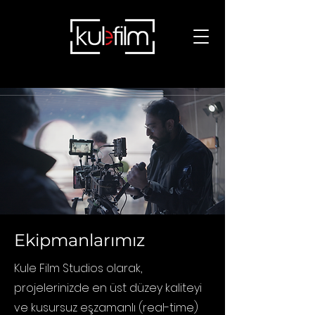
Ekipmanlarımız
Kule Film Studios olarak,
projelerinizde en üst düzey kaliteyi
ve kusursuz eşzamanlı (real-time)