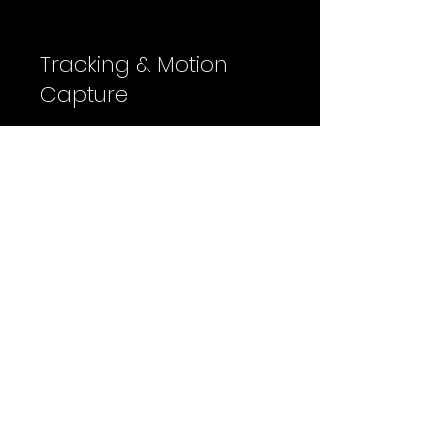
Tracking & Motion
Capture
Vicon Vero 2 & Shogun Optical Motion
Capture System (11x10m Capture
Volume, up to 6-Actor Capability)
Retracker Camera Tracking System
Lighting & Illumination
28x AI-Controlled RGBWWCY Art-Net
Light Fixtures