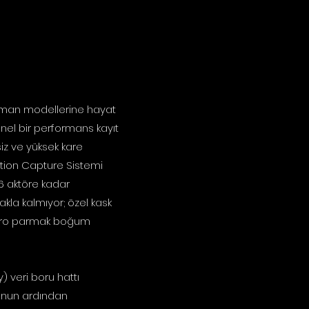
aHuman modellerine hayat
onel bir performans kayıt
iz ve yüksek kare
otion Capture Sistemi
6 aktöre kadar
kla kalmıyor; özel kask
mikro parmak boğum
) veri boru hattı
nunun ardından