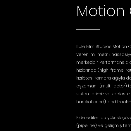
Motion
Kule Film Studios Motion 
veren, milimetrik hassasiy
merkezidir. Performans ala
hızlarında (high-frame-ra
kızılötesi kamera ağıyla 
eşzamanlı (multi-actor) ta
sistemlerimiz ve kablosuz
hareketlerini (hand trackin
Elde edilen bu yüksek çözü
(pipeline) ve gelişmiş tem