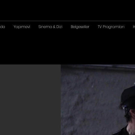
zda
Yapımevi
Sinema & Dizi
Belgeseller
TV Programları
H