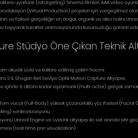
aktere uyarlanır (retargeting). Sinema filmleri, AAA video oyunla
prodüksiyon (Virtual Production) projeleri için vazgeçilmez olan
n ve fiziksel gerçekliğin en doğal, organik ve akıcı halini Unr
na taşıyarak karakter animasyonunda kusursuzluğu garanti ede
re Stüdyo Öne Çıkan Teknik Alt
am akustik izole ve kalibre edilmiş çekim hacmi.
ro 2 & Shogun İleri Seviye Optik Motion Capture Altyapısı.
hne içinde 6 aktöre kadar eşzamanlı (multi-actor) gerçek zama
Tam vücut (Full-Body), yüksek çözünürlüklü yüz ifadesi (Facial
ing) senkronizasyonu.
yonu: Unreal Engine ve LiveLink altyapısı ile set anında sıfır g
mesi (real-time pre-visualization).