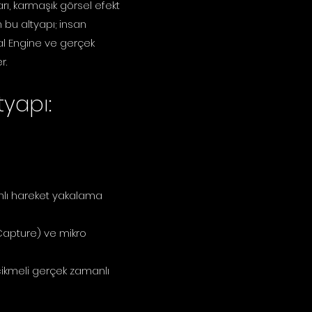
rı, karmaşık görsel efekt
 bu altyapı; insan
eal Engine ve gerçek
r.
yapı:
nlı hareket yakalama
 Capture) ve mikro
ecikmeli gerçek zamanlı