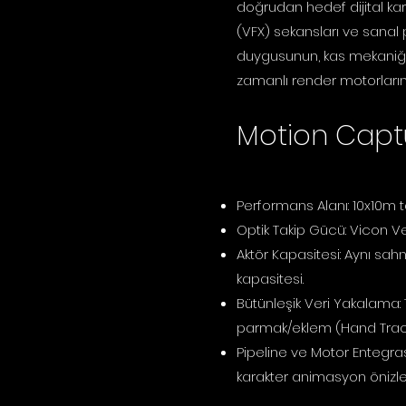
doğrudan hedef dijital kar
(VFX) sekansları ve sanal 
duygusunun, kas mekaniğini
zamanlı render motorları
Motion Captu
Performans Alanı: 10x10m t
Optik Takip Gücü: Vicon Ve
Aktör Kapasitesi: Aynı sa
kapasitesi.
Bütünleşik Veri Yakalama: 
parmak/eklem (Hand Track
Pipeline ve Motor Entegras
karakter animasyon önizle