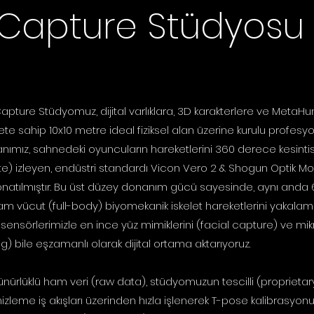
 Capture Stüdyosu
Capture Stüdyomuz, dijital varlıklara, 3D karakterlere ve Met
ete sahip 10x10 metre ideal fiziksel alan üzerine kurulu profesy
nımız, sahnedeki oyuncuların hareketlerini 360 derece kesintis
te) izleyen, endüstri standardı Vicon Vero 2 & Shogun Optik M
donatılmıştır. Bu üst düzey donanım gücü sayesinde, aynı anda 
m vücut (full-body) biyomekanik iskelet hareketlerini yakalama
 sensörlerimizle en ince yüz mimiklerini (facial capture) ve 
g) bile eşzamanlı olarak dijital ortama aktarıyoruz.
nürlüklü ham veri (raw data), stüdyomuzun tescilli (proprietary
izleme iş akışları üzerinden hızla işlenerek T-pose kalibrasyo