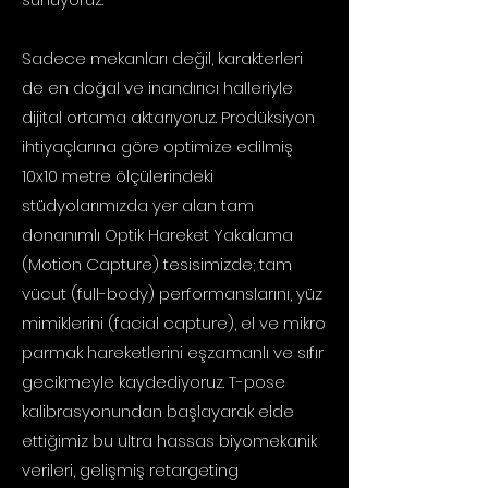
Sadece mekanları değil, karakterleri
de en doğal ve inandırıcı halleriyle
dijital ortama aktarıyoruz. Prodüksiyon
ihtiyaçlarına göre optimize edilmiş
10x10 metre ölçülerindeki
stüdyolarımızda yer alan tam
donanımlı Optik Hareket Yakalama
(Motion Capture) tesisimizde; tam
vücut (full-body) performanslarını, yüz
mimiklerini (facial capture), el ve mikro
parmak hareketlerini eşzamanlı ve sıfır
gecikmeyle kaydediyoruz. T-pose
kalibrasyonundan başlayarak elde
ettiğimiz bu ultra hassas biyomekanik
verileri, gelişmiş retargeting