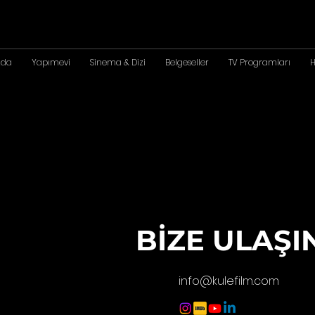
zda
Yapımevi
Sinema & Dizi
Belgeseller
TV Programları
H
BİZE ULAŞI
info@kulefilm.com