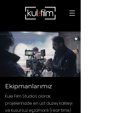
Ekipmanlarımız
Kule Film Studios olarak,
projelerinizde en üst düzey kaliteyi
ve kusursuz eşzamanlı (real-time)