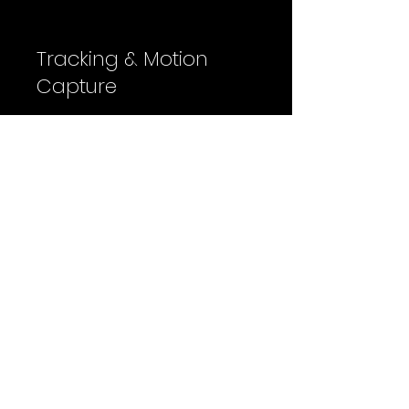
Tracking & Motion
Capture
Vicon Vero 2 & Shogun Optical Motion
Capture System (11x10m Capture
Volume, up to 6-Actor Capability)
Retracker Camera Tracking System
Lighting & Illumination
28x AI-Controlled RGBWWCY Art-Net
Light Fixtures