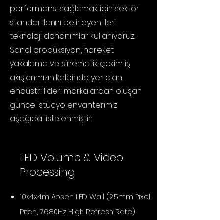
performansı sağlamak için sektör
standartlarını belirleyen ileri
teknoloji donanımlar kullanıyoruz.
Sanal prodüksiyon, hareket
yakalama ve sinematik çekim iş
akışlarımızın kalbinde yer alan,
endüstri lideri markalardan oluşan
güncel stüdyo envanterimiz
aşağıda listelenmiştir:
LED Volume & Video
Processing
10x4x4m Absen LED Wall (2.5mm Pixel
Pitch, 7680Hz High Refresh Rate)