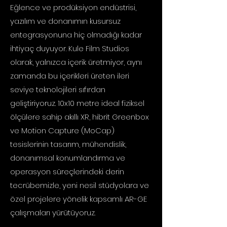
Eğlence ve prodüksiyon endüstrisi,
yazılım ve donanımın kusursuz
entegrasyonuna hiç olmadığı kadar
ihtiyaç duyuyor. Kule Film Studios
olarak, yalnızca içerik üretmiyor, aynı
zamanda bu içerikleri üreten ileri
seviye teknolojileri sıfırdan
geliştiriyoruz. 10x10 metre ideal fiziksel
ölçülere sahip akıllı XR, hibrit Greenbox
ve Motion Capture (MoCap)
tesislerinin tasarım, mühendislik,
donanımsal konumlandırma ve
operasyon süreçlerindeki derin
tecrübemizle, yeni nesil stüdyolara ve
özel projelere yönelik kapsamlı AR-GE
çalışmaları yürütüyoruz. ​