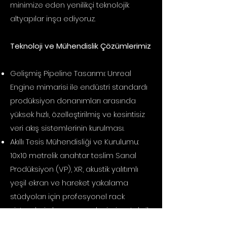
minimize eden yenilikçi teknolojik
altyapılar inşa ediyoruz.
Teknoloji ve Mühendislik Çözümlerimiz
Gelişmiş Pipeline Tasarımı: Unreal
Engine mimarisi ile endüstri standardı
prodüksiyon donanımları arasında
yüksek hızlı, özelleştirilmiş ve kesintisiz
veri akış sistemlerinin kurulması.
Akıllı Tesis Mühendisliği ve Kurulumu:
10x10 metrelik anahtar teslim Sanal
Prodüksiyon (VP), XR, akustik yalıtımlı
yeşil ekran ve hareket yakalama
stüdyoları için profesyonel rack
sistemleri, donanım yerleşimi ve teknik
altyapı danışmanlığı.