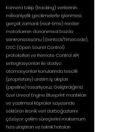
Kamera takip (tracking) verilerinin
milisaniyelik gecikmelerle işlenmesi,
gerçek zamanlı (real-time) render
motorlarının donanımsal bazda
senkronizasyonu (Genlock/Timecode),
OSC (Open Sound Control)
protokolleri ve Remote Control API
entegrasyonları ile stüdyo
otomasyonları konularında tescilli
(proprietary) üretim iş akışları
(pipeline) tasarlıyoruz. Geliştirdiğimiz
özel Unreal Engine Blueprint mantıkları
ve yazılımsal köprüler sayesinde
sektörün kronik veri darboğazlarını
çözüyor; çekim süreçlerini maksimum
hıza ulaştıran ve teknik hataları