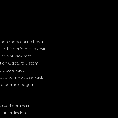
aHuman modellerine hayat
onel bir performans kayıt
iz ve yüksek kare
otion Capture Sistemi
6 aktöre kadar
kla kalmıyor; özel kask
mikro parmak boğum
) veri boru hattı
nunun ardından