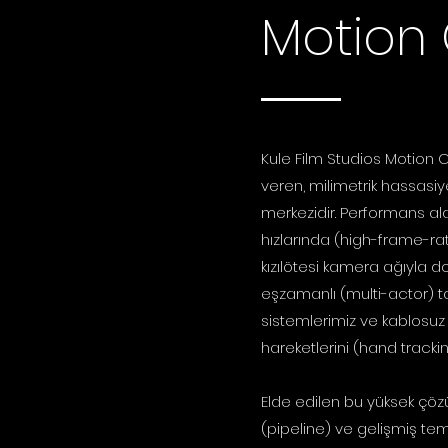
Motion
Kule Film Studios Motion 
veren, milimetrik hassasiy
merkezidir. Performans ala
hızlarında (high-frame-ra
kızılötesi kamera ağıyla 
eşzamanlı (multi-actor) ta
sistemlerimiz ve kablosuz
hareketlerini (hand trackin
Elde edilen bu yüksek çözü
(pipeline) ve gelişmiş tem