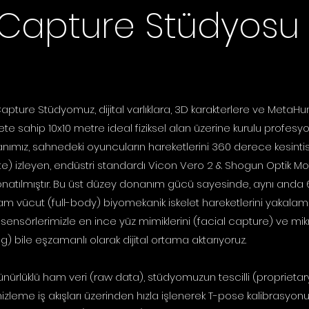
 Capture Stüdyosu
Capture Stüdyomuz, dijital varlıklara, 3D karakterlere ve Met
ete sahip 10x10 metre ideal fiziksel alan üzerine kurulu profesy
nımız, sahnedeki oyuncuların hareketlerini 360 derece kesintis
te) izleyen, endüstri standardı Vicon Vero 2 & Shogun Optik M
donatılmıştır. Bu üst düzey donanım gücü sayesinde, aynı anda 
m vücut (full-body) biyomekanik iskelet hareketlerini yakalama
 sensörlerimizle en ince yüz mimiklerini (facial capture) ve 
g) bile eşzamanlı olarak dijital ortama aktarıyoruz.
nürlüklü ham veri (raw data), stüdyomuzun tescilli (proprietary
izleme iş akışları üzerinden hızla işlenerek T-pose kalibrasyo