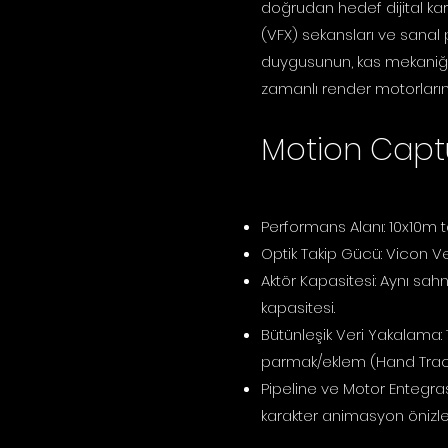
doğrudan hedef dijital kar
(VFX) sekansları ve sanal 
duygusunun, kas mekaniğini
zamanlı render motorları
Motion Captu
Performans Alanı: 10x10m t
Optik Takip Gücü: Vicon Ve
Aktör Kapasitesi: Aynı sa
kapasitesi.
Bütünleşik Veri Yakalama: 
parmak/eklem (Hand Track
Pipeline ve Motor Entegras
karakter animasyon önizle