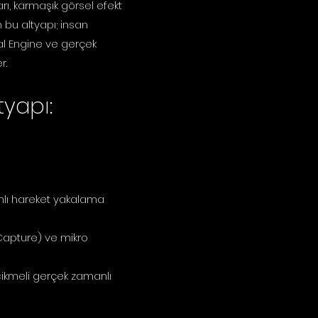
rı, karmaşık görsel efekt
 bu altyapı; insan
eal Engine ve gerçek
r.
yapı:
nlı hareket yakalama
 Capture) ve mikro
ecikmeli gerçek zamanlı