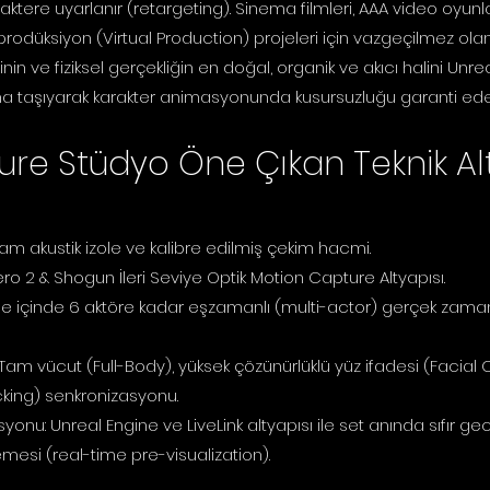
aktere uyarlanır (retargeting). Sinema filmleri, AAA video oyunla
prodüksiyon (Virtual Production) projeleri için vazgeçilmez olan
n ve fiziksel gerçekliğin en doğal, organik ve akıcı halini Unr
na taşıyarak karakter animasyonunda kusursuzluğu garanti ede
re Stüdyo Öne Çıkan Teknik Alt
am akustik izole ve kalibre edilmiş çekim hacmi.
ro 2 & Shogun İleri Seviye Optik Motion Capture Altyapısı.
hne içinde 6 aktöre kadar eşzamanlı (multi-actor) gerçek zama
Tam vücut (Full-Body), yüksek çözünürlüklü yüz ifadesi (Facial
ing) senkronizasyonu.
yonu: Unreal Engine ve LiveLink altyapısı ile set anında sıfır g
mesi (real-time pre-visualization).