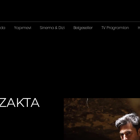
zda
Yapımevi
Sinema & Dizi
Belgeseller
TV Programları
H
ZAKTA