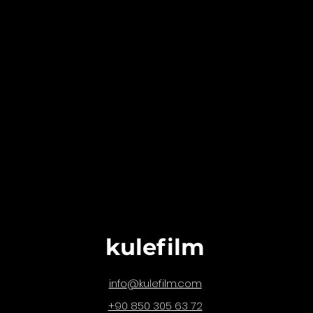
kulefilm
@kulefilm.com
info
+90 850 305 63 72