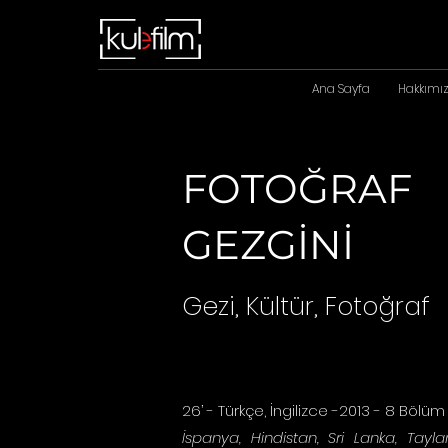
Ana Sayfa
Hakkımı
FOTOĞRAF
GEZGİNİ
Gezi,
K
ültür
, Fotoğraf
26
’ - Türkçe, İngilizce -2013 - 8 Bölüm
İspanya, Hindistan, Sri Lanka, Tayl