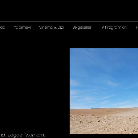
zda
Yapımevi
Sinema & Dizi
Belgeseller
TV Programları
H
and, Lagos, Vietnam,