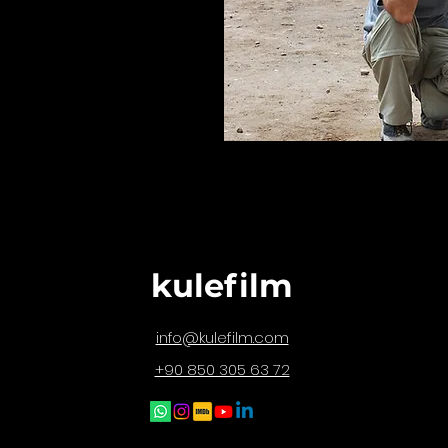
kulefilm
@kulefilm.com
info
+90 850 305 63 72