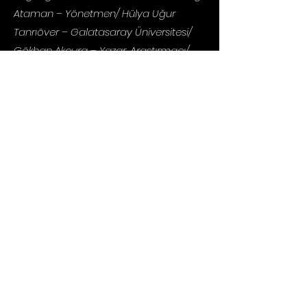
Ataman – Yönetmen/ Hülya Uğur
Tanrıöver – Galatasaray Üniversitesi/
Gökhan Akçura – Yazar, Araştırmacı/
Erden Kıral - Yönetmen/ Uğur İçbak –
Görüntü Yönetmeni/ Tayfun
Pirselimoğlu - Yönetmen/ Gökhan
Tiryaki – Görüntü Yönetmeni/ Kerem
Kurdoğlu – Özel Efekt Uzmanı/ Gökhan
Tiryaki – Görüntü Yönetmeni
kulefilm
info
@kulefilm.com
+90 850 305 63 72
©2026, Kulefilm.