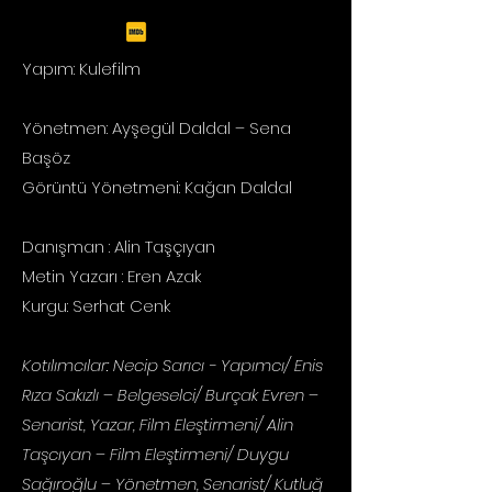
Yapım: Kulefilm
Yönetmen: Ayşegül Daldal – Sena
Başöz
Görüntü Yönetmeni: Kağan Daldal
Danışman : Alin Taşçıyan
Metin Yazarı : Eren Azak
Kurgu: Serhat Cenk
Kotılımcılar:
Necip Sarıcı - Yapımcı/ Enis
Rıza Sakızlı – Belgeselci/ Burçak Evren –
Senarist, Yazar, Film Eleştirmeni/ Alin
Taşcıyan – Film Eleştirmeni/ Duygu
Sağıroğlu – Yönetmen, Senarist/ Kutluğ